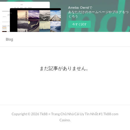
Ameba Owndで
あなただけのホームページやブログをつ
くろう
今すぐ試す
Blog
まだ記事がありません。
Copyright ©
2026
Tk88 ⭐️ Trang Chủ Nhà Cái Uy Tín Nhất #1 Tk88 com
Casino
.