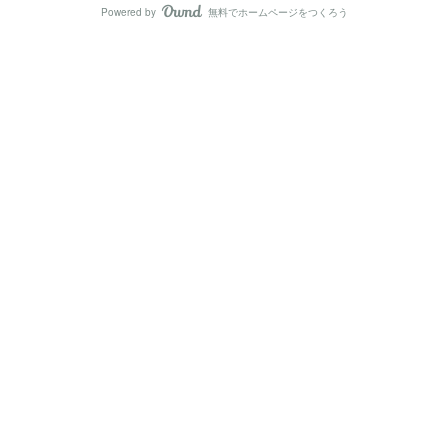
Powered by
無料でホームページをつくろう
AmebaOwnd
フォロー